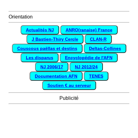
Orientation
Actualités NJ
ANRO(ranaise) France
J Bastien-Thiry Cercle
CLAN-R
Couscous paëllas et destins
Deltas-Collines
Les disparus
Encyclopédie de l'AFN
NJ 2006/17
NJ 2012/24
Documentation AFN
TENES
Soutien € au serveur
Publicité