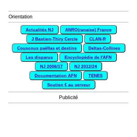
Orientation
Actualités NJ
ANRO(ranaise) France
J Bastien-Thiry Cercle
CLAN-R
Couscous paëllas et destins
Deltas-Collines
Les disparus
Encyclopédie de l'AFN
NJ 2006/17
NJ 2012/24
Documentation AFN
TENES
Soutien € au serveur
Publicité