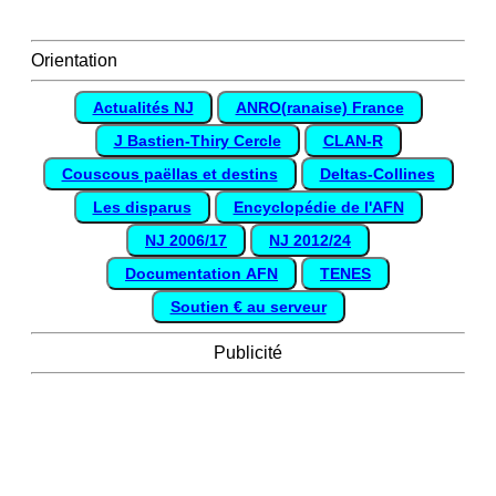
Orientation
Actualités NJ
ANRO(ranaise) France
J Bastien-Thiry Cercle
CLAN-R
Couscous paëllas et destins
Deltas-Collines
Les disparus
Encyclopédie de l'AFN
NJ 2006/17
NJ 2012/24
Documentation AFN
TENES
Soutien € au serveur
Publicité