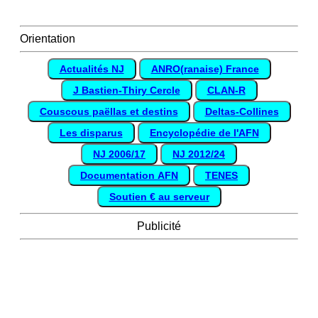
Orientation
Actualités NJ
ANRO(ranaise) France
J Bastien-Thiry Cercle
CLAN-R
Couscous paëllas et destins
Deltas-Collines
Les disparus
Encyclopédie de l'AFN
NJ 2006/17
NJ 2012/24
Documentation AFN
TENES
Soutien € au serveur
Publicité