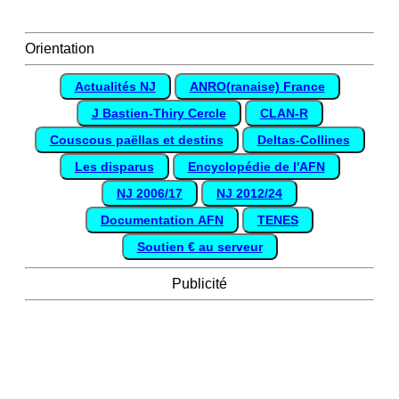
Orientation
Actualités NJ
ANRO(ranaise) France
J Bastien-Thiry Cercle
CLAN-R
Couscous paëllas et destins
Deltas-Collines
Les disparus
Encyclopédie de l'AFN
NJ 2006/17
NJ 2012/24
Documentation AFN
TENES
Soutien € au serveur
Publicité