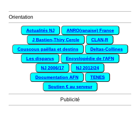
Orientation
Actualités NJ
ANRO(ranaise) France
J Bastien-Thiry Cercle
CLAN-R
Couscous paëllas et destins
Deltas-Collines
Les disparus
Encyclopédie de l'AFN
NJ 2006/17
NJ 2012/24
Documentation AFN
TENES
Soutien € au serveur
Publicité