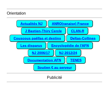
Orientation
Actualités NJ
ANRO(ranaise) France
J Bastien-Thiry Cercle
CLAN-R
Couscous paëllas et destins
Deltas-Collines
Les disparus
Encyclopédie de l'AFN
NJ 2006/17
NJ 2012/24
Documentation AFN
TENES
Soutien € au serveur
Publicité