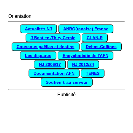
Orientation
Actualités NJ
ANRO(ranaise) France
J Bastien-Thiry Cercle
CLAN-R
Couscous paëllas et destins
Deltas-Collines
Les disparus
Encyclopédie de l'AFN
NJ 2006/17
NJ 2012/24
Documentation AFN
TENES
Soutien € au serveur
Publicité