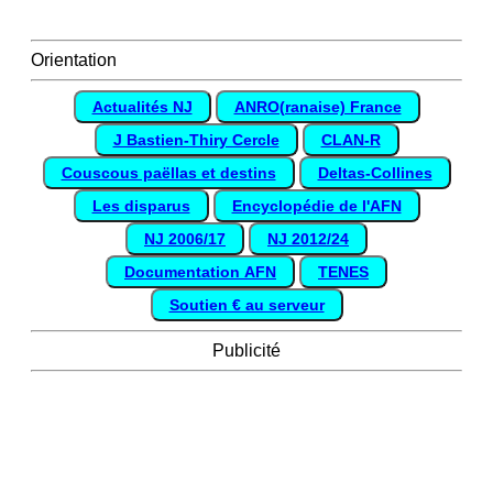
Orientation
Actualités NJ
ANRO(ranaise) France
J Bastien-Thiry Cercle
CLAN-R
Couscous paëllas et destins
Deltas-Collines
Les disparus
Encyclopédie de l'AFN
NJ 2006/17
NJ 2012/24
Documentation AFN
TENES
Soutien € au serveur
Publicité