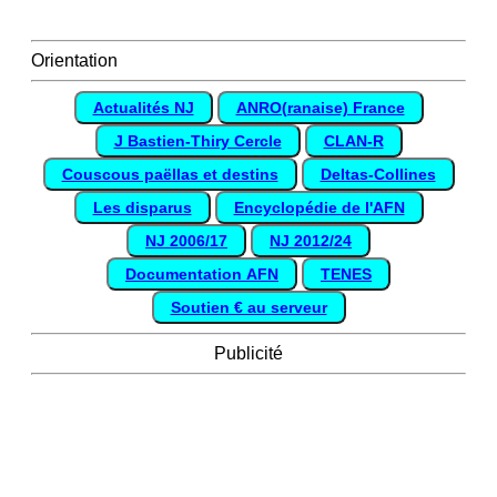
Orientation
Actualités NJ
ANRO(ranaise) France
J Bastien-Thiry Cercle
CLAN-R
Couscous paëllas et destins
Deltas-Collines
Les disparus
Encyclopédie de l'AFN
NJ 2006/17
NJ 2012/24
Documentation AFN
TENES
Soutien € au serveur
Publicité