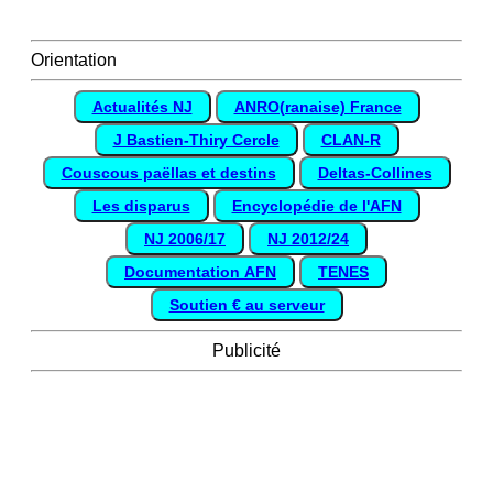
Orientation
Actualités NJ
ANRO(ranaise) France
J Bastien-Thiry Cercle
CLAN-R
Couscous paëllas et destins
Deltas-Collines
Les disparus
Encyclopédie de l'AFN
NJ 2006/17
NJ 2012/24
Documentation AFN
TENES
Soutien € au serveur
Publicité