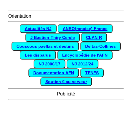
Orientation
Actualités NJ
ANRO(ranaise) France
J Bastien-Thiry Cercle
CLAN-R
Couscous paëllas et destins
Deltas-Collines
Les disparus
Encyclopédie de l'AFN
NJ 2006/17
NJ 2012/24
Documentation AFN
TENES
Soutien € au serveur
Publicité