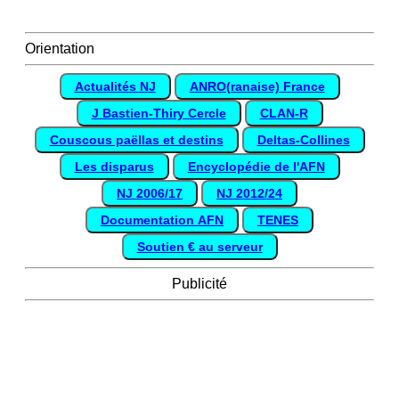
Orientation
Actualités NJ
ANRO(ranaise) France
J Bastien-Thiry Cercle
CLAN-R
Couscous paëllas et destins
Deltas-Collines
Les disparus
Encyclopédie de l'AFN
NJ 2006/17
NJ 2012/24
Documentation AFN
TENES
Soutien € au serveur
Publicité