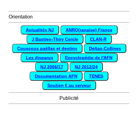
Orientation
Actualités NJ
ANRO(ranaise) France
J Bastien-Thiry Cercle
CLAN-R
Couscous paëllas et destins
Deltas-Collines
Les disparus
Encyclopédie de l'AFN
NJ 2006/17
NJ 2012/24
Documentation AFN
TENES
Soutien € au serveur
Publicité