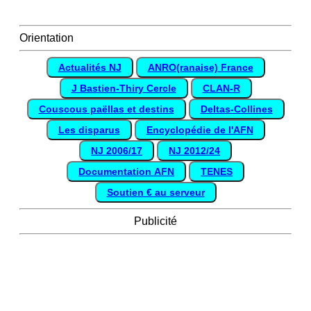
Orientation
Actualités NJ
ANRO(ranaise) France
J Bastien-Thiry Cercle
CLAN-R
Couscous paëllas et destins
Deltas-Collines
Les disparus
Encyclopédie de l'AFN
NJ 2006/17
NJ 2012/24
Documentation AFN
TENES
Soutien € au serveur
Publicité