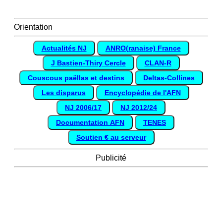
Orientation
Actualités NJ
ANRO(ranaise) France
J Bastien-Thiry Cercle
CLAN-R
Couscous paëllas et destins
Deltas-Collines
Les disparus
Encyclopédie de l'AFN
NJ 2006/17
NJ 2012/24
Documentation AFN
TENES
Soutien € au serveur
Publicité