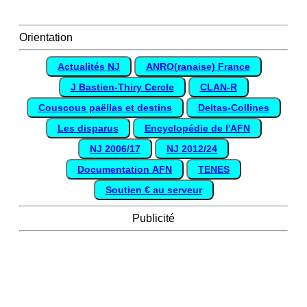
Orientation
Actualités NJ
ANRO(ranaise) France
J Bastien-Thiry Cercle
CLAN-R
Couscous paëllas et destins
Deltas-Collines
Les disparus
Encyclopédie de l'AFN
NJ 2006/17
NJ 2012/24
Documentation AFN
TENES
Soutien € au serveur
Publicité