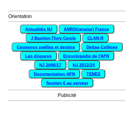
Orientation
Actualités NJ
ANRO(ranaise) France
J Bastien-Thiry Cercle
CLAN-R
Couscous paëllas et destins
Deltas-Collines
Les disparus
Encyclopédie de l'AFN
NJ 2006/17
NJ 2012/24
Documentation AFN
TENES
Soutien € au serveur
Publicité