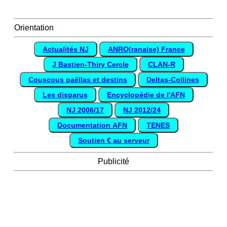
Orientation
Actualités NJ
ANRO(ranaise) France
J Bastien-Thiry Cercle
CLAN-R
Couscous paëllas et destins
Deltas-Collines
Les disparus
Encyclopédie de l'AFN
NJ 2006/17
NJ 2012/24
Documentation AFN
TENES
Soutien € au serveur
Publicité