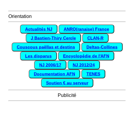
Orientation
Actualités NJ
ANRO(ranaise) France
J Bastien-Thiry Cercle
CLAN-R
Couscous paëllas et destins
Deltas-Collines
Les disparus
Encyclopédie de l'AFN
NJ 2006/17
NJ 2012/24
Documentation AFN
TENES
Soutien € au serveur
Publicité