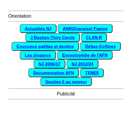
Orientation
Actualités NJ
ANRO(ranaise) France
J Bastien-Thiry Cercle
CLAN-R
Couscous paëllas et destins
Deltas-Collines
Les disparus
Encyclopédie de l'AFN
NJ 2006/17
NJ 2012/24
Documentation AFN
TENES
Soutien € au serveur
Publicité