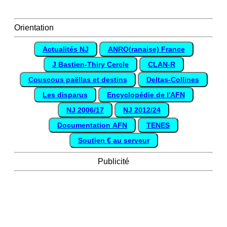
Orientation
Actualités NJ
ANRO(ranaise) France
J Bastien-Thiry Cercle
CLAN-R
Couscous paëllas et destins
Deltas-Collines
Les disparus
Encyclopédie de l'AFN
NJ 2006/17
NJ 2012/24
Documentation AFN
TENES
Soutien € au serveur
Publicité