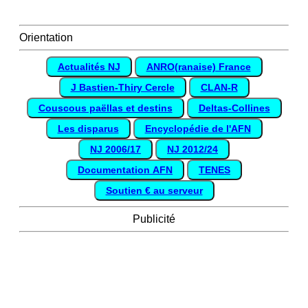
Orientation
Actualités NJ
ANRO(ranaise) France
J Bastien-Thiry Cercle
CLAN-R
Couscous paëllas et destins
Deltas-Collines
Les disparus
Encyclopédie de l'AFN
NJ 2006/17
NJ 2012/24
Documentation AFN
TENES
Soutien € au serveur
Publicité