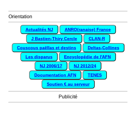
Orientation
Actualités NJ
ANRO(ranaise) France
J Bastien-Thiry Cercle
CLAN-R
Couscous paëllas et destins
Deltas-Collines
Les disparus
Encyclopédie de l'AFN
NJ 2006/17
NJ 2012/24
Documentation AFN
TENES
Soutien € au serveur
Publicité