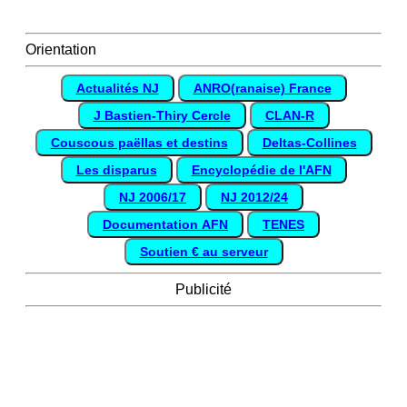
Orientation
Actualités NJ
ANRO(ranaise) France
J Bastien-Thiry Cercle
CLAN-R
Couscous paëllas et destins
Deltas-Collines
Les disparus
Encyclopédie de l'AFN
NJ 2006/17
NJ 2012/24
Documentation AFN
TENES
Soutien € au serveur
Publicité