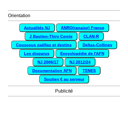
Orientation
Actualités NJ
ANRO(ranaise) France
J Bastien-Thiry Cercle
CLAN-R
Couscous paëllas et destins
Deltas-Collines
Les disparus
Encyclopédie de l'AFN
NJ 2006/17
NJ 2012/24
Documentation AFN
TENES
Soutien € au serveur
Publicité