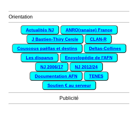
Orientation
Actualités NJ
ANRO(ranaise) France
J Bastien-Thiry Cercle
CLAN-R
Couscous paëllas et destins
Deltas-Collines
Les disparus
Encyclopédie de l'AFN
NJ 2006/17
NJ 2012/24
Documentation AFN
TENES
Soutien € au serveur
Publicité