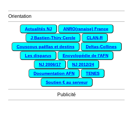
Orientation
Actualités NJ
ANRO(ranaise) France
J Bastien-Thiry Cercle
CLAN-R
Couscous paëllas et destins
Deltas-Collines
Les disparus
Encyclopédie de l'AFN
NJ 2006/17
NJ 2012/24
Documentation AFN
TENES
Soutien € au serveur
Publicité