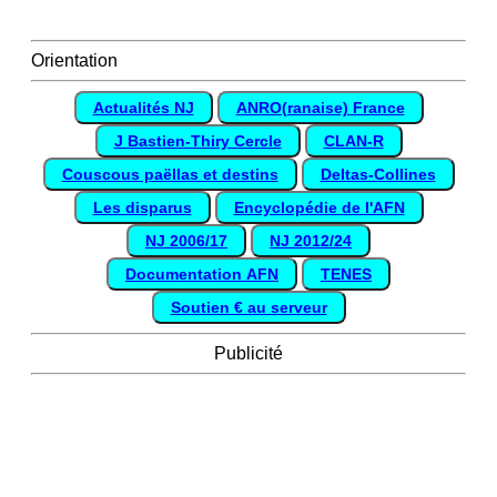
Orientation
Actualités NJ
ANRO(ranaise) France
J Bastien-Thiry Cercle
CLAN-R
Couscous paëllas et destins
Deltas-Collines
Les disparus
Encyclopédie de l'AFN
NJ 2006/17
NJ 2012/24
Documentation AFN
TENES
Soutien € au serveur
Publicité