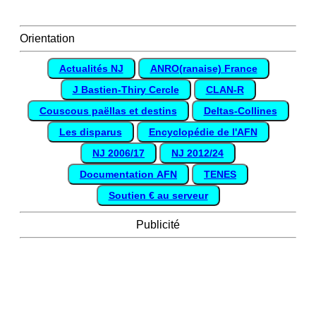
Orientation
Actualités NJ
ANRO(ranaise) France
J Bastien-Thiry Cercle
CLAN-R
Couscous paëllas et destins
Deltas-Collines
Les disparus
Encyclopédie de l'AFN
NJ 2006/17
NJ 2012/24
Documentation AFN
TENES
Soutien € au serveur
Publicité