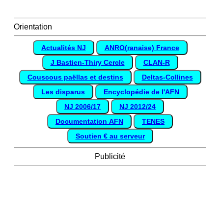
Orientation
Actualités NJ
ANRO(ranaise) France
J Bastien-Thiry Cercle
CLAN-R
Couscous paëllas et destins
Deltas-Collines
Les disparus
Encyclopédie de l'AFN
NJ 2006/17
NJ 2012/24
Documentation AFN
TENES
Soutien € au serveur
Publicité