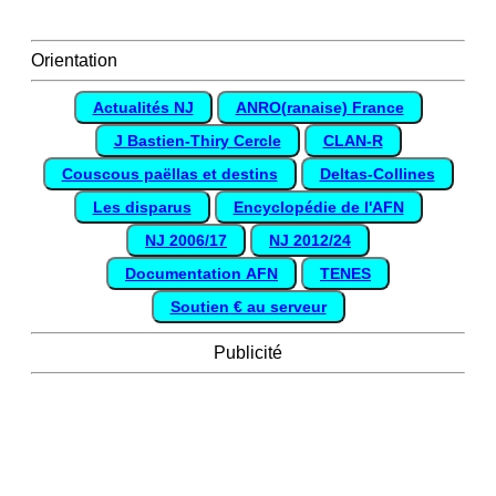
Orientation
Actualités NJ
ANRO(ranaise) France
J Bastien-Thiry Cercle
CLAN-R
Couscous paëllas et destins
Deltas-Collines
Les disparus
Encyclopédie de l'AFN
NJ 2006/17
NJ 2012/24
Documentation AFN
TENES
Soutien € au serveur
Publicité