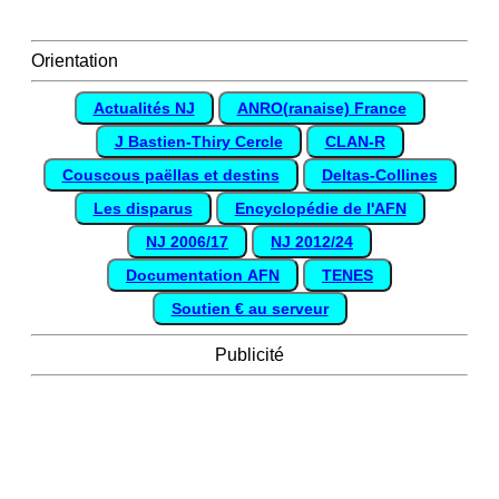
Orientation
Actualités NJ
ANRO(ranaise) France
J Bastien-Thiry Cercle
CLAN-R
Couscous paëllas et destins
Deltas-Collines
Les disparus
Encyclopédie de l'AFN
NJ 2006/17
NJ 2012/24
Documentation AFN
TENES
Soutien € au serveur
Publicité