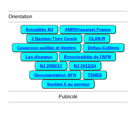
Orientation
Actualités NJ
ANRO(ranaise) France
J Bastien-Thiry Cercle
CLAN-R
Couscous paëllas et destins
Deltas-Collines
Les disparus
Encyclopédie de l'AFN
NJ 2006/17
NJ 2012/24
Documentation AFN
TENES
Soutien € au serveur
Publicité