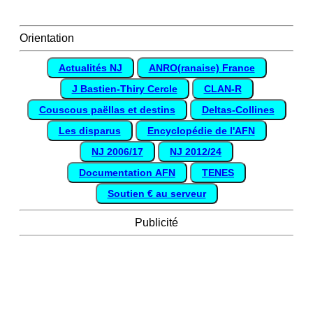
Orientation
Actualités NJ
ANRO(ranaise) France
J Bastien-Thiry Cercle
CLAN-R
Couscous paëllas et destins
Deltas-Collines
Les disparus
Encyclopédie de l'AFN
NJ 2006/17
NJ 2012/24
Documentation AFN
TENES
Soutien € au serveur
Publicité