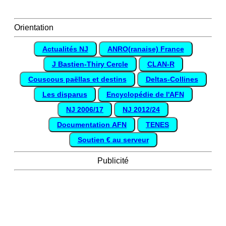
Orientation
Actualités NJ
ANRO(ranaise) France
J Bastien-Thiry Cercle
CLAN-R
Couscous paëllas et destins
Deltas-Collines
Les disparus
Encyclopédie de l'AFN
NJ 2006/17
NJ 2012/24
Documentation AFN
TENES
Soutien € au serveur
Publicité