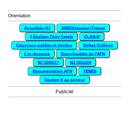
Orientation
Actualités NJ
ANRO(ranaise) France
J Bastien-Thiry Cercle
CLAN-R
Couscous paëllas et destins
Deltas-Collines
Les disparus
Encyclopédie de l'AFN
NJ 2006/17
NJ 2012/24
Documentation AFN
TENES
Soutien € au serveur
Publicité