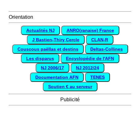
Orientation
Actualités NJ
ANRO(ranaise) France
J Bastien-Thiry Cercle
CLAN-R
Couscous paëllas et destins
Deltas-Collines
Les disparus
Encyclopédie de l'AFN
NJ 2006/17
NJ 2012/24
Documentation AFN
TENES
Soutien € au serveur
Publicité