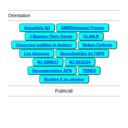
Orientation
Actualités NJ
ANRO(ranaise) France
J Bastien-Thiry Cercle
CLAN-R
Couscous paëllas et destins
Deltas-Collines
Les disparus
Encyclopédie de l'AFN
NJ 2006/17
NJ 2012/24
Documentation AFN
TENES
Soutien € au serveur
Publicité