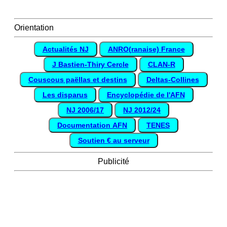
Orientation
Actualités NJ
ANRO(ranaise) France
J Bastien-Thiry Cercle
CLAN-R
Couscous paëllas et destins
Deltas-Collines
Les disparus
Encyclopédie de l'AFN
NJ 2006/17
NJ 2012/24
Documentation AFN
TENES
Soutien € au serveur
Publicité