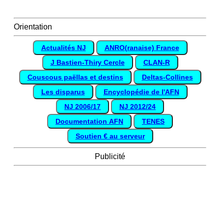
Orientation
Actualités NJ
ANRO(ranaise) France
J Bastien-Thiry Cercle
CLAN-R
Couscous paëllas et destins
Deltas-Collines
Les disparus
Encyclopédie de l'AFN
NJ 2006/17
NJ 2012/24
Documentation AFN
TENES
Soutien € au serveur
Publicité