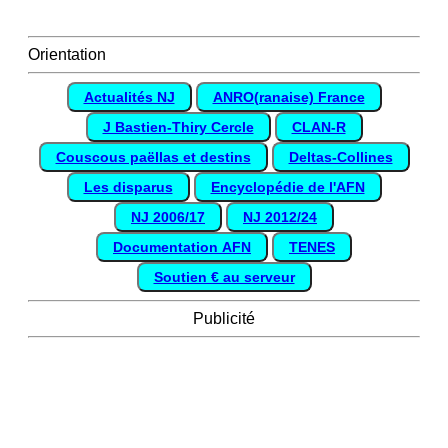
Orientation
Actualités NJ
ANRO(ranaise) France
J Bastien-Thiry Cercle
CLAN-R
Couscous paëllas et destins
Deltas-Collines
Les disparus
Encyclopédie de l'AFN
NJ 2006/17
NJ 2012/24
Documentation AFN
TENES
Soutien € au serveur
Publicité