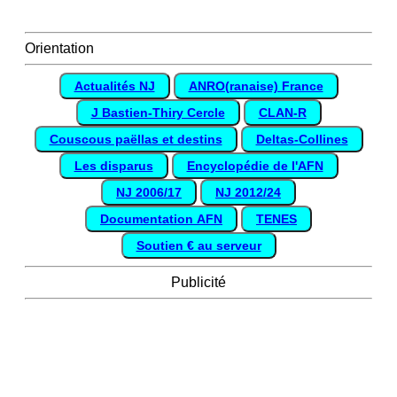
Orientation
Actualités NJ
ANRO(ranaise) France
J Bastien-Thiry Cercle
CLAN-R
Couscous paëllas et destins
Deltas-Collines
Les disparus
Encyclopédie de l'AFN
NJ 2006/17
NJ 2012/24
Documentation AFN
TENES
Soutien € au serveur
Publicité