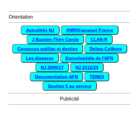
Orientation
Actualités NJ
ANRO(ranaise) France
J Bastien-Thiry Cercle
CLAN-R
Couscous paëllas et destins
Deltas-Collines
Les disparus
Encyclopédie de l'AFN
NJ 2006/17
NJ 2012/24
Documentation AFN
TENES
Soutien € au serveur
Publicité