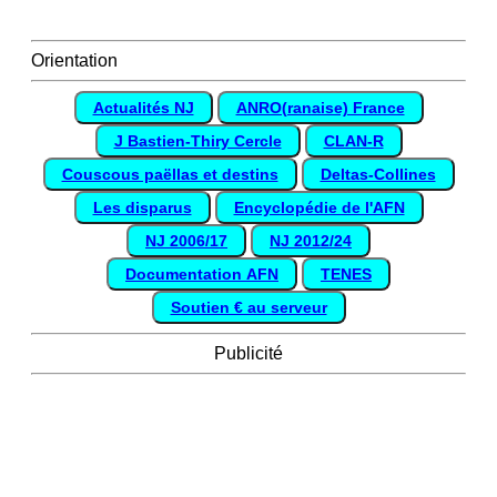
Orientation
Actualités NJ
ANRO(ranaise) France
J Bastien-Thiry Cercle
CLAN-R
Couscous paëllas et destins
Deltas-Collines
Les disparus
Encyclopédie de l'AFN
NJ 2006/17
NJ 2012/24
Documentation AFN
TENES
Soutien € au serveur
Publicité