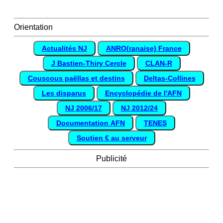
Orientation
Actualités NJ
ANRO(ranaise) France
J Bastien-Thiry Cercle
CLAN-R
Couscous paëllas et destins
Deltas-Collines
Les disparus
Encyclopédie de l'AFN
NJ 2006/17
NJ 2012/24
Documentation AFN
TENES
Soutien € au serveur
Publicité