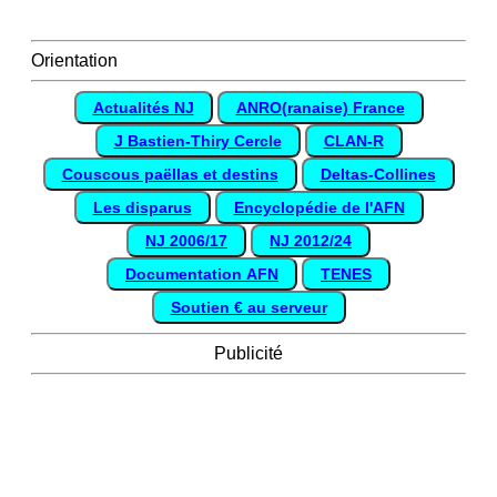
Orientation
Actualités NJ
ANRO(ranaise) France
J Bastien-Thiry Cercle
CLAN-R
Couscous paëllas et destins
Deltas-Collines
Les disparus
Encyclopédie de l'AFN
NJ 2006/17
NJ 2012/24
Documentation AFN
TENES
Soutien € au serveur
Publicité