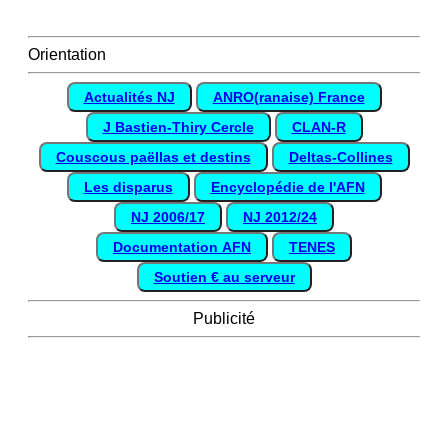
Orientation
Actualités NJ
ANRO(ranaise) France
J Bastien-Thiry Cercle
CLAN-R
Couscous paëllas et destins
Deltas-Collines
Les disparus
Encyclopédie de l'AFN
NJ 2006/17
NJ 2012/24
Documentation AFN
TENES
Soutien € au serveur
Publicité