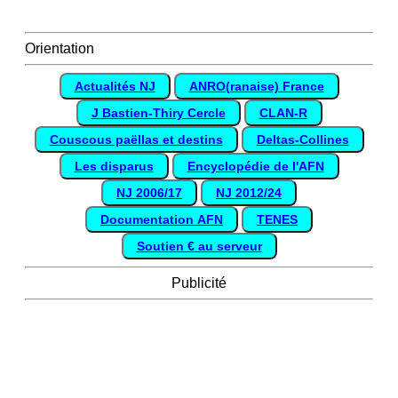
Orientation
Actualités NJ
ANRO(ranaise) France
J Bastien-Thiry Cercle
CLAN-R
Couscous paëllas et destins
Deltas-Collines
Les disparus
Encyclopédie de l'AFN
NJ 2006/17
NJ 2012/24
Documentation AFN
TENES
Soutien € au serveur
Publicité