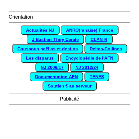
Orientation
Actualités NJ
ANRO(ranaise) France
J Bastien-Thiry Cercle
CLAN-R
Couscous paëllas et destins
Deltas-Collines
Les disparus
Encyclopédie de l'AFN
NJ 2006/17
NJ 2012/24
Documentation AFN
TENES
Soutien € au serveur
Publicité